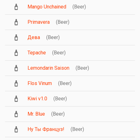
Mango Unchained
(Beer)
Primavera
(Beer)
Дева
(Beer)
Tepache
(Beer)
Lemondarin Saison
(Beer)
Flos Vinum
(Beer)
Kiwi v1.0
(Beer)
Mr. Blue
(Beer)
Ну Ты Француз!
(Beer)