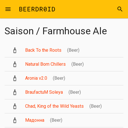
Skip to main content
menu
search
Saison / Farmhouse Ale
Back To the Roots
(Beer)
Natural Born Chillers
(Beer)
Aronia v2.0
(Beer)
BraufactuM Soleya
(Beer)
Chad, King of the Wild Yeasts
(Beer)
Мадонна
(Beer)