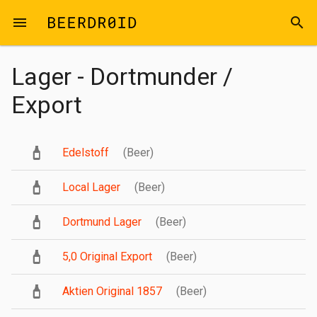
Skip to main content
menu
search
Lager - Dortmunder /
Export
Edelstoff
(Beer)
Local Lager
(Beer)
Dortmund Lager
(Beer)
5,0 Original Export
(Beer)
Aktien Original 1857
(Beer)