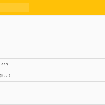
)
Beer)
(Beer)