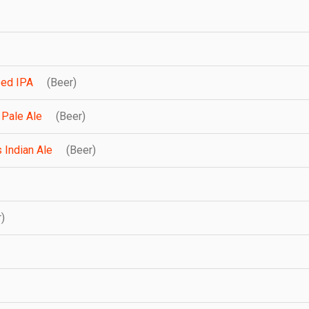
ped IPA
(Beer)
a Pale Ale
(Beer)
 Indian Ale
(Beer)
)