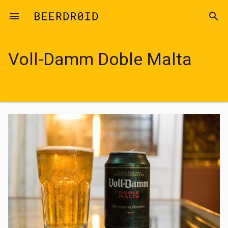
Skip to main content
menu
search
Voll-Damm Doble Malta