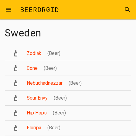
Skip to main content
menu
search
Sweden
Zodiak
(Beer)
Cone
(Beer)
Nebuchadnezzar
(Beer)
Sour Envy
(Beer)
Hip Hops
(Beer)
Floripa
(Beer)