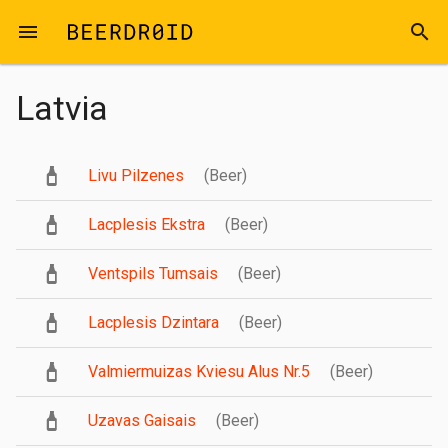
Skip to main content
menu
search
Latvia
Livu Pilzenes
(Beer)
Lacplesis Ekstra
(Beer)
Ventspils Tumsais
(Beer)
Lacplesis Dzintara
(Beer)
Valmiermuizas Kviesu Alus Nr.5
(Beer)
Uzavas Gaisais
(Beer)