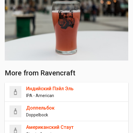
More from Ravencraft
Индийский Пэйл Эль
IPA - American
Доппельбок
Doppelbock
Американский Стаут