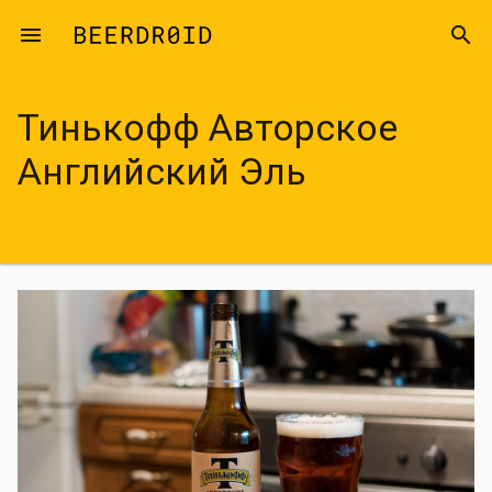
Skip to main content
menu
search
Тинькофф Авторское
Английский Эль