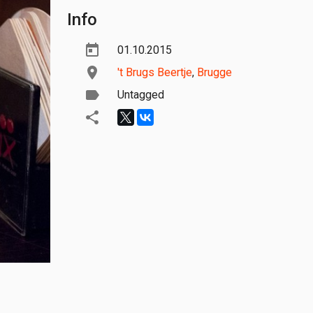
Info
01.10.2015
't Brugs Beertje
,
Brugge
Untagged