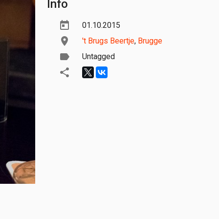
Info
01.10.2015
't Brugs Beertje
,
Brugge
Untagged